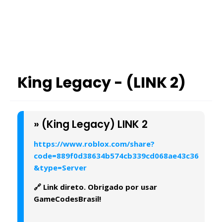
King Legacy - (LINK 2)
» (King Legacy) LINK 2
https://www.roblox.com/share?
code=889f0d38634b574cb339cd068ae43c36
&type=Server
🔗 Link direto. Obrigado por usar
GameCodesBrasil!