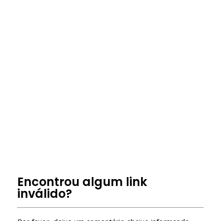
servidores privados roblox
servidor vip roblox
servidor vip Omini-X Definitive
servidor vip blox fruit
private server link code Omini-X Definitive
link de servidor privado
roblox servidores vip
Como entrar em Server VIP Roblox?
Como ter um server VIP no Roblox de graça?
Free Roblox VIP Servers
Encontrou algum link
inválido?