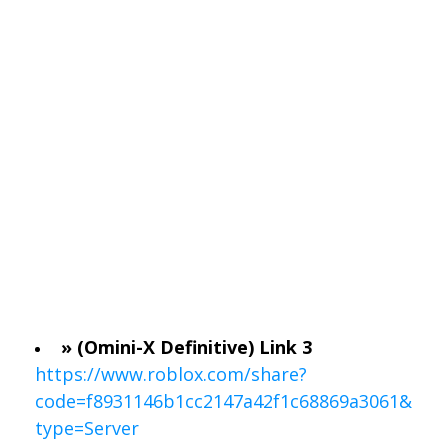
» (Omini-X Definitive) Link 3
https://www.roblox.com/share?
code=f8931146b1cc2147a42f1c68869a3061&
type=Server