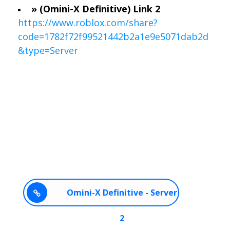
» (Omini-X Definitive) Link 2
https://www.roblox.com/share?
code=1782f72f99521442b2a1e9e5071dab2d
&type=Server
Omini-X Definitive - Server
2