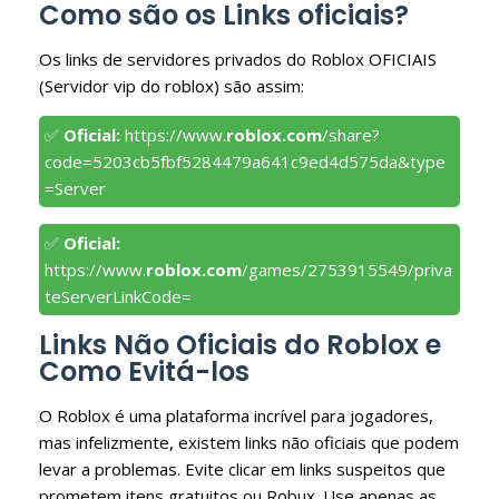
Como são os Links oficiais?
Os links de servidores privados do Roblox OFICIAIS
(Servidor vip do roblox) são assim:
✅
Oficial:
https://www.
roblox.com
/share?
code=5203cb5fbf5284479a641c9ed4d575da&type
=Server
✅
Oficial:
https://www.
roblox.com
/games/2753915549/priva
teServerLinkCode=
Links Não Oficiais do Roblox e
Como Evitá-los
O Roblox é uma plataforma incrível para jogadores,
mas infelizmente, existem links não oficiais que podem
levar a problemas. Evite clicar em links suspeitos que
prometem itens gratuitos ou Robux. Use apenas as