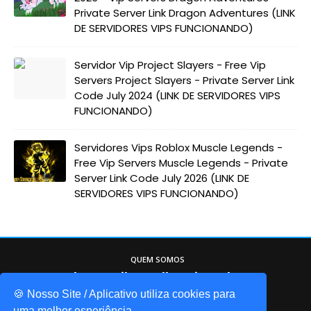
Private Server Link Dragon Adventures (LINK
DE SERVIDORES VIPS FUNCIONANDO)
Servidor Vip Project Slayers - Free Vip
Servers Project Slayers - Private Server Link
Code July 2024 (LINK DE SERVIDORES VIPS
FUNCIONANDO)
Servidores Vips Roblox Muscle Legends -
Free Vip Servers Muscle Legends - Private
Server Link Code July 2026 (LINK DE
SERVIDORES VIPS FUNCIONANDO)
QUEM SOMOS
Game Codes Brasil, o melhor site sobre o
mundo do Roblox. Itens gáris, códigos de
🍪 Nosso Site / Aplicativo utiliza cookies para
uma melhor esperiência.