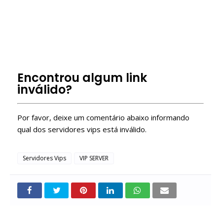
link de servidor privado
roblox servidores vip
Como entrar em Server VIP Roblox?
Como ter um server VIP no Roblox de graça?
Free Roblox VIP Servers
Encontrou algum link
inválido?
Por favor, deixe um comentário abaixo informando
qual dos servidores vips está inválido.
Servidores Vips
VIP SERVER