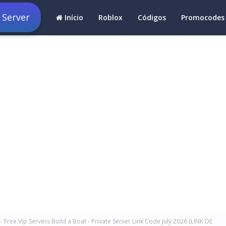
 Server
Início
Roblox
Códigos
Promocodes
- Free Vip Servers Build a Boat - Private Server Link Code July 2026 (LINK DE