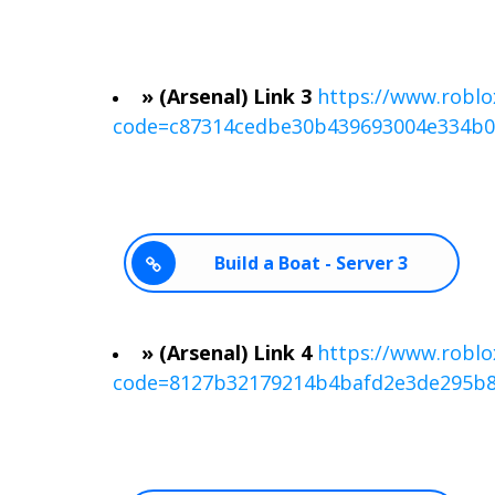
» (Arsenal) Link 3
https://www.roblo
code=c87314cedbe30b439693004e334b0
Build a Boat - Server 3
» (Arsenal) Link 4
https://www.roblo
code=8127b32179214b4bafd2e3de295b8