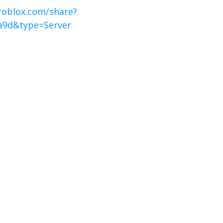
roblox.com/share?
a9d&type=Server