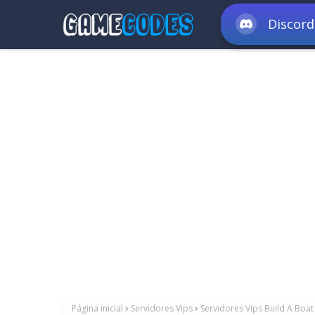
Discord
Página inicial
Servidores Vips
Servidores Vips Build A Boat 