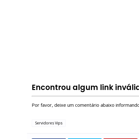
servidor vip Build a Boat
servidor vip blox fruit
private server link code Build a Boat
link de servidor privado
roblox servidores vip
Como entrar em Server VIP Roblox?
Como ter um server VIP no Roblox de graça?
Free Roblox VIP Servers
Encontrou algum link inváli
Por favor, deixe um comentário abaixo informando 
Servidores Vips