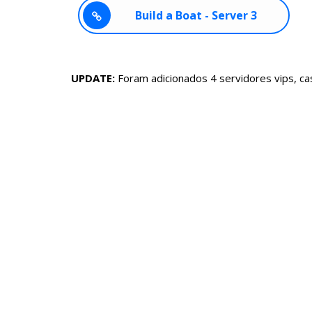
Build a Boat - Server 3
UPDATE:
Foram adicionados 4 servidores vips, ca
Servidores Vips roblox
free vip servers roblox
vip server Build a Boat
private server link code
Build a Boat private server link code
roblox private server link code
servidores privados roblox
servidor vip roblox