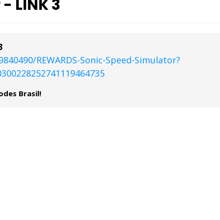
- LINK 3
3
9840490/REWARDS-Sonic-Speed-Simulator?
0300228252741119464735
odes Brasil!