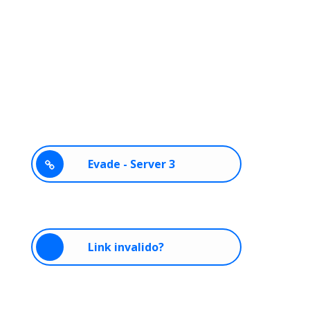
Evade - Server 3
Link invalido?