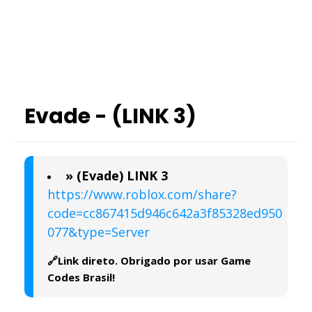
Evade - (LINK 3)
» (Evade) LINK 3
https://www.roblox.com/share?
code=cc867415d946c642a3f85328ed950
077&type=Server
🔗Link direto. Obrigado por usar Game
Codes Brasil!