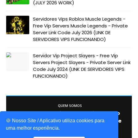
(JULY 2026 WORK)
Servidores Vips Roblox Muscle Legends -
Free Vip Servers Muscle Legends - Private
Server Link Code July 2026 (LINK DE
SERVIDORES VIPS FUNCIONANDO)
Servidor Vip Project Slayers - Free Vip
Servers Project Slayers - Private Server Link
Code July 2024 (LINK DE SERVIDORES VIPS
FUNCIONANDO)
QUEM SOMOS
Game Codes Brasil, o melhor site sobre o
mundo do Roblox. Itens gáris, códigos de
🍪 Nosso Site / Aplicativo utiliza cookies para
jogos, promocodes, e muito mais!
uma melhor esperiência.