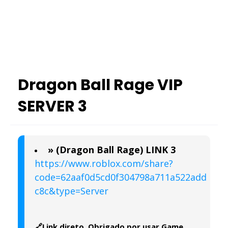
Dragon Ball Rage VIP
SERVER 3
» (Dragon Ball Rage) LINK 3
https://www.roblox.com/share?
code=62aaf0d5cd0f304798a711a522add
c8c&type=Server
🔗Link direto. Obrigado por usar Game