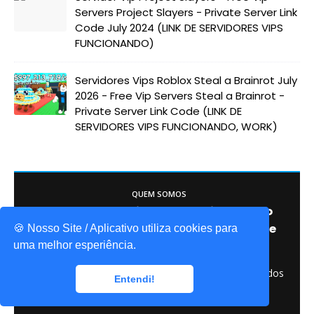
Servers Project Slayers - Private Server Link
Code July 2024 (LINK DE SERVIDORES VIPS
FUNCIONANDO)
Servidores Vips Roblox Steal a Brainrot July
2026 - Free Vip Servers Steal a Brainrot -
Private Server Link Code (LINK DE
SERVIDORES VIPS FUNCIONANDO, WORK)
QUEM SOMOS
Game Codes Brasil, o melhor site sobre o
mundo do Roblox. Itens gáris, códigos de
🍪 Nosso Site / Aplicativo utiliza cookies para
jogos, promocodes, e muito mais!
uma melhor esperiência.
© 2025 gamecodesbrasil - Todos os direitos reservados
Entendi!