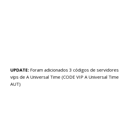
UPDATE:
Foram adicionados 3 códigos de servidores
vips de A Universal Time (CODE VIP A Universal Time
AUT)
Servidores Vips roblox
free vip servers roblox
vip server A Universal Time
private server link code