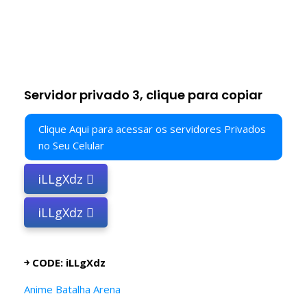
Servidor privado 3, clique para copiar
Clique Aqui para acessar os servidores Privados
no Seu Celular
iLLgXdz
iLLgXdz
￫ CODE: iLLgXdz
Anime Batalha Arena