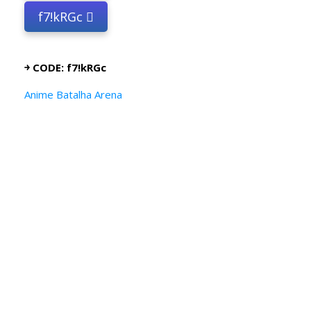
f7!kRGc
￫ CODE: f7!kRGc
Anime Batalha Arena