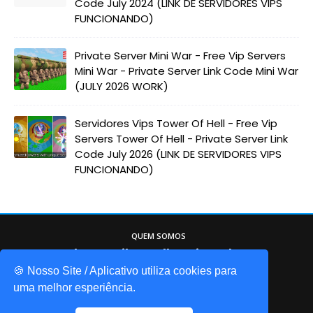
Code July 2024 (LINK DE SERVIDORES VIPS
FUNCIONANDO)
Private Server Mini War - Free Vip Servers
Mini War - Private Server Link Code Mini War
(JULY 2026 WORK)
Servidores Vips Tower Of Hell - Free Vip
Servers Tower Of Hell - Private Server Link
Code July 2026 (LINK DE SERVIDORES VIPS
FUNCIONANDO)
QUEM SOMOS
Game Codes Brasil, o melhor site sobre o
mundo do Roblox. Itens gáris, códigos de
🍪 Nosso Site / Aplicativo utiliza cookies para
jogos, promocodes, e muito mais!
uma melhor esperiência.