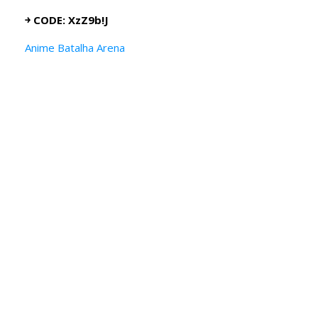
￫ CODE: XzZ9b!J
Anime Batalha Arena