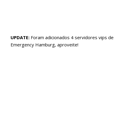
UPDATE:
Foram adicionados 4 servidores vips de
Emergency Hamburg, aproveite!
Servidores Vips roblox
free vip servers roblox
vip server Emergency Hamburg
private server link code
Emergency Hamburg private server link code
roblox private server link code
servidores privados roblox