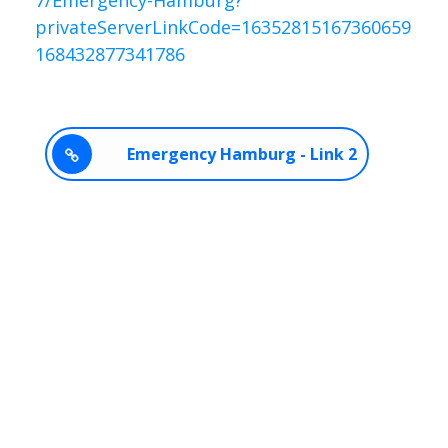
privateServerLinkCode=16352815167360659
168432877341786
Emergency Hamburg - Link 2