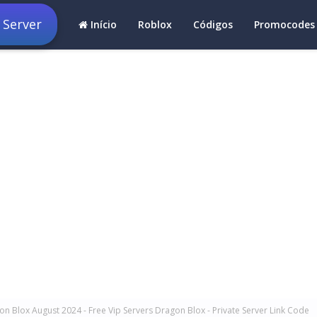
 Server
Início
Roblox
Códigos
Promocodes
n Blox August 2024 - Free Vip Servers Dragon Blox - Private Server Link Code