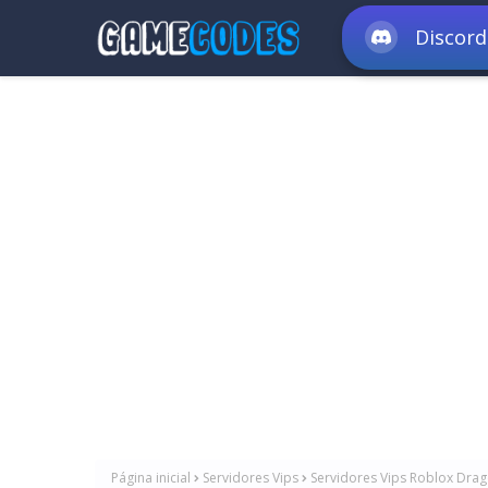
Discord
Página inicial
Servidores Vips
Servidores Vips Roblox Drago