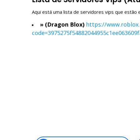
Aqui está uma lista de servidores vips que estã
» (Dragon Blox)
https://www.roblox
code=3975275f54882044955c1ee063609f