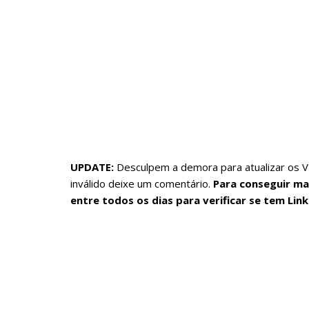
UPDATE:
Desculpem a demora para atualizar os VI
inválido deixe um comentário.
Para conseguir mai
entre todos os dias para verificar se tem Li
Servidores Vips roblox
free vip servers roblox
vip server Dragon Blox
private server link code