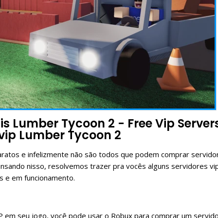
tis Lumber Tycoon 2 - Free Vip Server
 vip Lumber Tycoon 2
baratos e infelizmente não são todos que podem comprar servido
nsando nisso, resolvemos trazer pra vocês alguns servidores vi
s e em funcionamento.
 VIP em seu jogo, você pode usar o Robux para comprar um servid