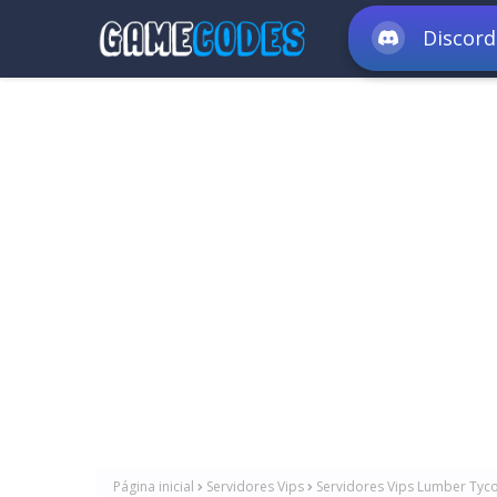
Discord
Página inicial
Servidores Vips
Servidores Vips Lumber Tyco