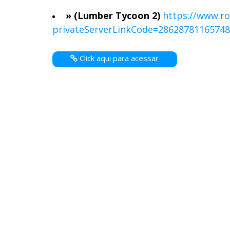
» (Lumber Tycoon 2)
https://www.r
privateServerLinkCode=2862878116574
Click aqui para acessar