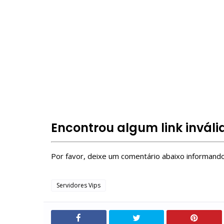
servidor vip Lumber Tycoon 2
private server link code Lumber Tycoon 2
link de servidor privado
roblox servidores vip
Como entrar em Server VIP Roblox?
Como ter um server VIP no Roblox de graça?
Free Roblox VIP Servers
Encontrou algum link inváli
Por favor, deixe um comentário abaixo informando 
Servidores Vips