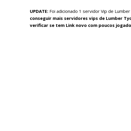
UPDATE:
Foi adicionado 1 servidor Vip de Lumber
conseguir mais servidores vips de Lumber Tyc
verificar se tem Link novo com poucos jogado
Servidores Vips roblox
free vip servers roblox
vip server MLumber Tycoon 2
private server link code
Lumber Tycoon 2 private server link code
roblox private server link code
servidores privados roblox
servidor vip roblox
servidor vip Lumber Tycoon 2