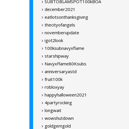
SUBTOBLAMSPOT100kBOA
december2021
eatlotsonthanksgiving
thecityofangels
novemberupdate
igot2look
100ksubnavyxflame
starshipway
NavyxFlame80Ksubs
anniversaryastd
fruit100k
robloxyay
happyhalloween2021
4partyrocking
longwait
wowshutdown
goldgemgold