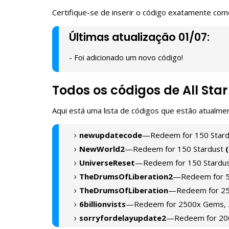
Certifique-se de inserir o código exatamente com
Últimas atualização 01/07:
- Foi adicionado um novo código!
Todos os códigos de All St
Aqui está uma lista de códigos que estão atualme
newupdatecode
—Redeem for 150 Star
NewWorld2
—Redeem for 150 Stardust
UniverseReset
—Redeem for 150 Stardu
TheDrumsOfLiberation2
—Redeem for 5
TheDrumsOfLiberation
—Redeem for 25
6billionvists
—Redeem for 2500x Gems, 
sorryfordelayupdate2
—Redeem for 200