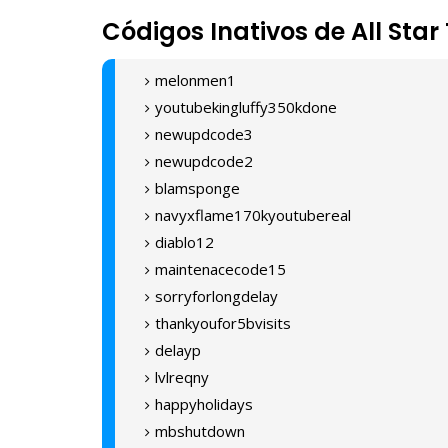
Códigos Inativos de All Sta
melonmen1
youtubekingluffy350kdone
newupdcode3
newupdcode2
blamsponge
navyxflame170kyoutubereal
diablo12
maintenacecode15
sorryforlongdelay
thankyoufor5bvisits
delayp
lvlreqny
happyholidays
mbshutdown