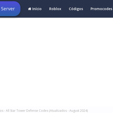
 Server
Início
Roblox
Códigos
Promocodes
os - All Star Tower Defense Codes (Atualizados - August 2024)