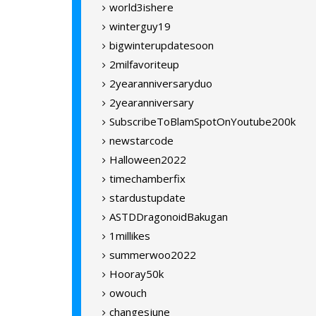
world3ishere
winterguy19
bigwinterupdatesoon
2milfavoriteup
2yearanniversaryduo
2yearanniversary
SubscribeToBlamSpotOnYoutube200k
newstarcode
Halloween2022
timechamberfix
stardustupdate
ASTDDragonoidBakugan
1millikes
summerwoo2022
Hooray50k
owouch
changesjune