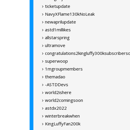
ticketupdate
NavyXFlame130kNoLeak
newaprilupdate
astd1millikes
allstarspring
ultramove
congratulations2kingluffy300ksubscriber
superwoop
1mgroupmembers
themadao
-ASTDDevs
world2ishere
world2comingsoon
astdx2022
winterbreakwhen
KingLuffyFan200k