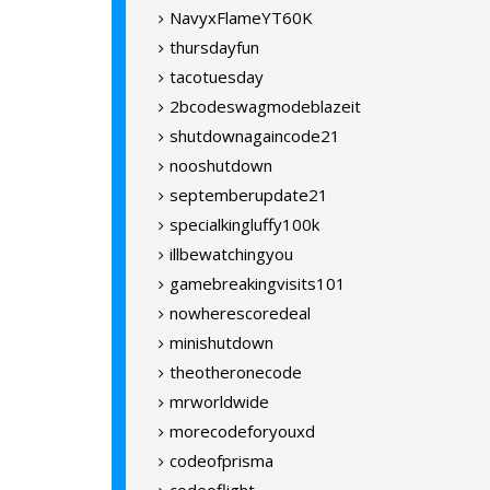
NavyxFlameYT60K
thursdayfun
tacotuesday
2bcodeswagmodeblazeit
shutdownagaincode21
nooshutdown
septemberupdate21
specialkingluffy100k
illbewatchingyou
gamebreakingvisits101
nowherescoredeal
minishutdown
theotheronecode
mrworldwide
morecodeforyouxd
codeofprisma