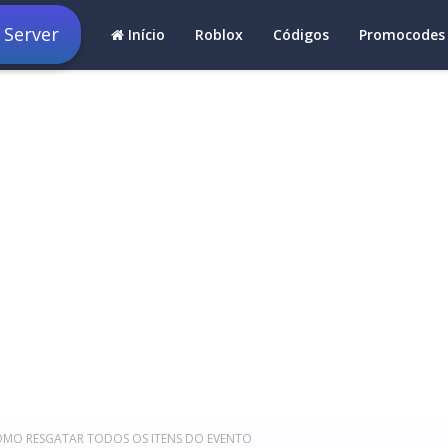
 Server
Início
Roblox
Códigos
Promocodes
OMO RESGATAR TODOS OS ITENS DO EVENTO