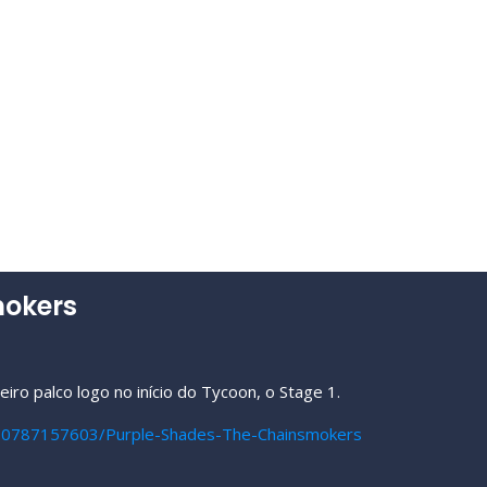
mokers
ro palco logo no início do Tycoon, o Stage 1.
/10787157603/Purple-Shades-The-Chainsmokers