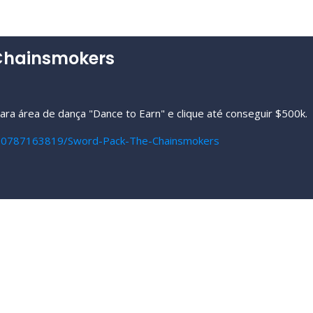
 Chainsmokers
ara área de dança "Dance to Earn" e clique até conseguir $500k.
/10787163819/Sword-Pack-The-Chainsmokers