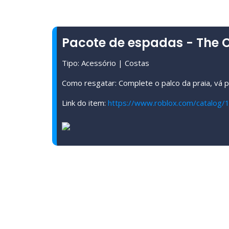
Pacote de espadas - The
Tipo: Acessório | Costas
Como resgatar: Complete o palco da praia, vá p
Link do item:
https://www.roblox.com/catalog