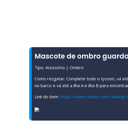
Mascote de ombro guarda
Tipo: Acessório | Ombro
Como resgatar: Complete todo o tycoon, vá até
no barco e vá até a ilha A e ilha B para encontr
Link do item:
https://www.roblox.com/catalog/