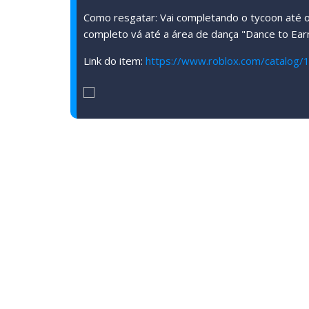
Como resgatar: Vai completando o tycoon até o 
completo vá até a área de dança "Dance to Ear
Link do item:
https://www.roblox.com/catalog